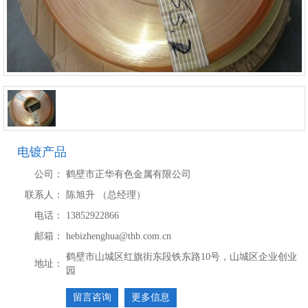
电镀产品
公司：
鹤壁市正华有色金属有限公司
联系人：
陈旭升 （总经理）
电话：
13852922866
邮箱：
hebizhenghua@thb.com.cn
鹤壁市山城区红旗街东段铁东路10号，山城区企业创业
地址：
园
留言咨询
更多信息