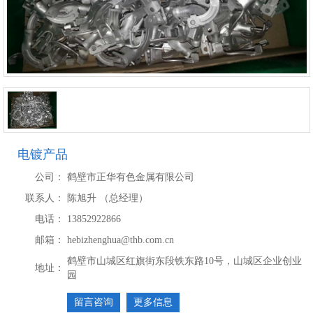
电镀产品
公司：
鹤壁市正华有色金属有限公司
联系人：
陈旭升 （总经理）
电话：
13852922866
邮箱：
hebizhenghua@thb.com.cn
鹤壁市山城区红旗街东段铁东路10号，山城区企业创业
地址：
园
留言咨询
更多信息