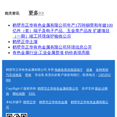
更多>>
相关资讯
鹤壁市正华有色金属有限公司年产1万吨铜带和年镀100
亿件（套）端子及电子产品、五金类产品改 扩建项目
（一期）竣工环境保护验收公示
鹤壁正华土壤
鹤壁市正华有色金属有限公司环境信息公开
有色金属行业:工业金属普涨 钨价表现亮眼
鹤壁市正华有色金属有限公司,专营
电镀各类连接器端子
设备
各种形状
汽车连接器
带材
等业务,有意向的客户请咨询我们，联系电话：
13852922
866
CopyRight © 版权所有:
鹤壁市正华有色金属有限公司
技术支持:
新起点网
络
网站地图
XML
本站关键字:
鹤壁正华
鹤壁市正华有色金属
鹤壁市正华有色金属有限公
司