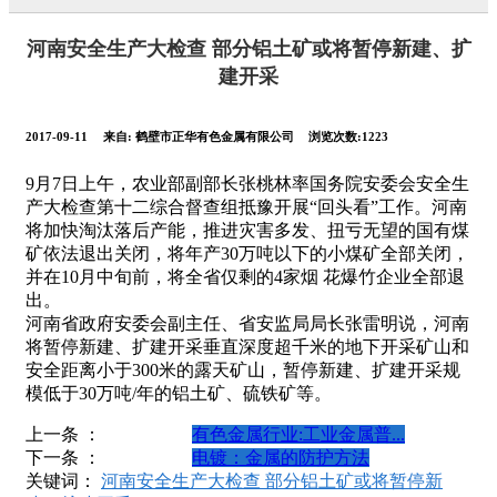
河南安全生产大检查 部分铝土矿或将暂停新建、扩
建开采
2017-09-11
来自:
鹤壁市正华有色金属有限公司
浏览次数:1223
9月7日上午，农业部副部长张桃林率国务院安委会安全生
产大检查第十二综合督查组抵豫开展“回头看”工作。河南
将加快淘汰落后产能，推进灾害多发、扭亏无望的国有煤
矿依法退出关闭，将年产30万吨以下的小煤矿全部关闭，
并在10月中旬前，将全省仅剩的4家烟 花爆竹企业全部退
出。
河南省政府安委会副主任、省安监局局长张雷明说，河南
将暂停新建、扩建开采垂直深度超千米的地下开采矿山和
安全距离小于300米的露天矿山，暂停新建、扩建开采规
模低于30万吨/年的铝土矿、硫铁矿等。
上一条 ：
有色金属行业:工业金属普...
下一条 ：
电镀：金属的防护方法
关键词：
河南安全生产大检查 部分铝土矿或将暂停新